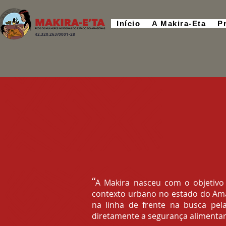
Início
A Makira-Eta
P
42.320.263/0001-28
“
A Makira nasceu com o objetivo 
contexto urbano no estado do Ama
na linha de frente na busca pel
diretamente a segurança alimenta