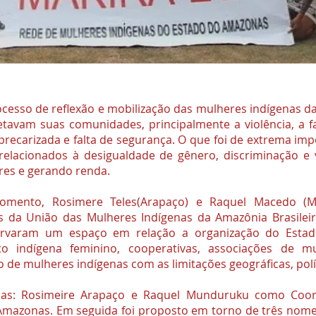
cesso de reflexão e mobilização das mulheres indígenas da
etavam suas comunidades, principalmente a violência, a f
precarizada e falta de segurança. O que foi de extrema im
relacionados à desigualdade de gênero, discriminação e 
es e gerando renda.
momento, Rosimere Teles(Arapaço) e Raquel Macedo (M
 da União das Mulheres Indígenas da Amazônia Brasileir
ervaram um espaço em relação a organização do Est
to indígena feminino, cooperativas, associações de m
o de mulheres indígenas com as limitações geográficas, pol
cias: Rosimeire Arapaço e Raquel Munduruku como Coo
Amazonas. Em seguida foi proposto em torno de três nome