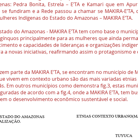
as: Pedra Bonita, Estrela – E’TA e Kamari que em Apur
se fundiram e a Rede passou a chamar se MAKIRA-E’TA, que
heres Indígenas do Estado do Amazonas – MAKIRA E’TA.
Estado do Amazonas - MAKIRA E’TA tem como base o municíp
ngínquos principalmente para as mulheres que ainda per
cimento e capacidades de lideranças e organizações indígen
tura a novas iniciativas, reafirmando assim o protagonismo 
azem parte da MAKIRA E’TA, se encontram no município de 
que vivem em contexto urbano são das mais variadas etnias
ãs. Em outros municípios como demonstra fig.3, estas mun
figuradas de acordo com a fig.4, onde a MAKIRA E’TA, tem b
em o desenvolvimento econômico sustentável e social.