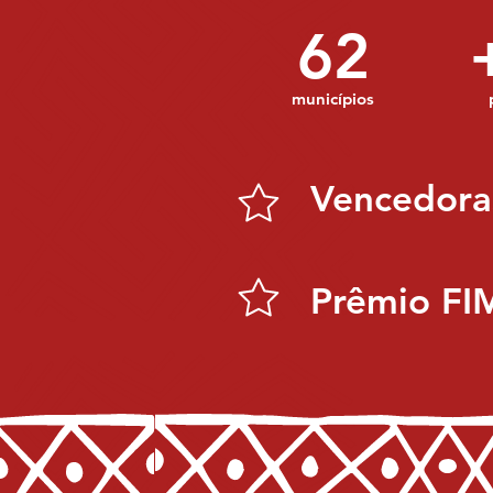
62
municípios
Vencedoras
Prêmio FI