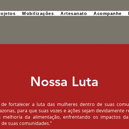
rojetos
Mobilizações
Artesanato
Acompanhe
Nossa Luta
de fortalecer a luta das mulheres dentro de suas comun
zonas, para que suas vozes e ações sejam devidamente r
a melhoria da alimentação, enfrentando os impactos d
r de suas comunidades.”