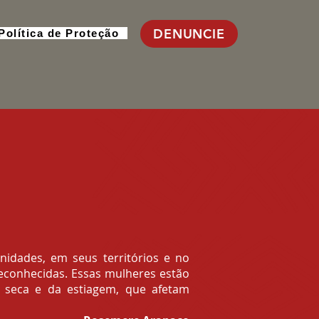
DENUNCIE
Política de Proteção
idades, em seus territórios e no
econhecidas. Essas mulheres estão
a seca e da estiagem, que afetam