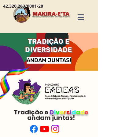
42.320.263
/0001-28
TRADIÇÃO E
DIVERSIDADE
ANDAM JUNTAS!
Tradição e
D
i
v
e
r
s
i
d
a
d
e
andam juntas!